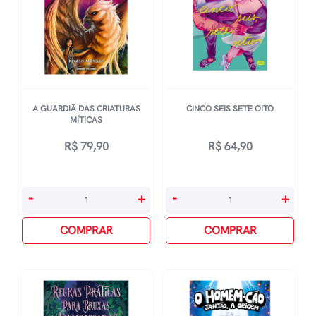
A GUARDIÃ DAS CRIATURAS
CINCO SEIS SETE OITO
MÍTICAS
R$
79,90
R$
64,90
A
Cinco
-
+
-
+
Guardiã
Seis
Das
COMPRAR
Sete
COMPRAR
Criaturas
Oito
Míticas
quantidade
quantidade