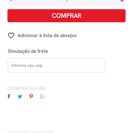
-
+
Aventuras
De
COMPRAR
Mike
Vol
3
Adicionar à lista de desejos
-
Mudando
Simulação de frete
De
Casa
quantidade
COMPARTILHAR: