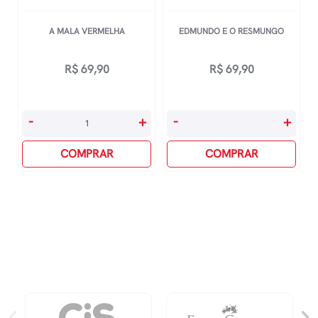
A MALA VERMELHA
EDMUNDO E O RESMUNGO
R$
69,90
R$
69,90
A
Edmundo
-
+
-
+
Mala
E
Vermelha
COMPRAR
O
COMPRAR
quantidade
Resmungo
quantidade