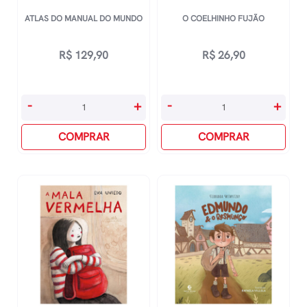
ATLAS DO MANUAL DO MUNDO
O COELHINHO FUJÃO
R$
129,90
R$
26,90
Atlas
O
-
+
-
+
Do
Coelhinho
Manual
COMPRAR
Fujão
COMPRAR
Do
quantidade
Mundo
quantidade