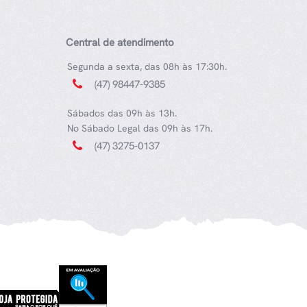
Central de atendimento
Segunda a sexta, das 08h às 17:30h.
(47) 98447-9385
Sábados das 09h às 13h.
No Sábado Legal das 09h às 17h.
(47) 3275-0137