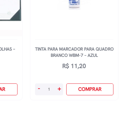
OLHAS –
TINTA PARA MARCADOR PARA QUADRO
BRANCO WBM-7 – AZUL
R$
11,20
Tinta
-
+
AR
COMPRAR
Para
Marcador
Para
Quadro
Branco
Wbm-