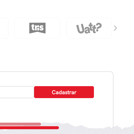
7
-
Azul
quantidade