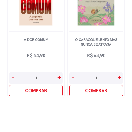
Cérebro
quantidade
A DOR COMUM
O CARACOL E LENTO MAS
NUNCA SE ATRASA
R$
54,90
R$
64,90
A
O
-
+
-
+
Dor
Caracol
Comum
COMPRAR
E
COMPRAR
quantidade
Lento
Mas
Nunca
Se
Atrasa