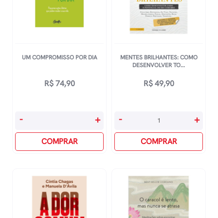
UM COMPROMISSO POR DIA
MENTES BRILHANTES: COMO
DESENVOLVER TO...
R$
74,90
R$
49,90
Um
Mentes
-
+
-
+
Compromisso
Brilhantes:
Por
COMPRAR
Como
COMPRAR
Dia
Desenvolver
quantidade
Todo
O
Potencial
Do
Seu