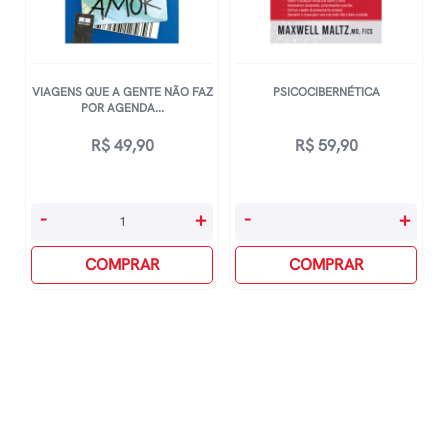
VIAGENS QUE A GENTE NÃO FAZ
PSICOCIBERNÉTICA
POR AGENDA...
R$
49,90
R$
59,90
Viagens
Psicocibernética
-
+
-
+
Que
quantidade
A
COMPRAR
COMPRAR
Gente
Não
Faz
Por
Agenda,
Faz
Por