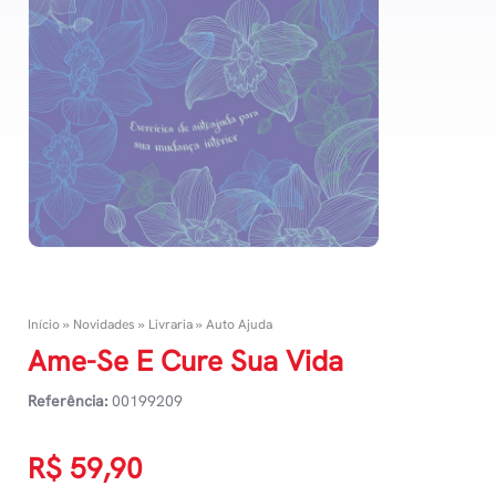
Início
»
Novidades
»
Livraria
»
Auto Ajuda
Ame-Se E Cure Sua Vida
Referência:
00199209
R$
59,90