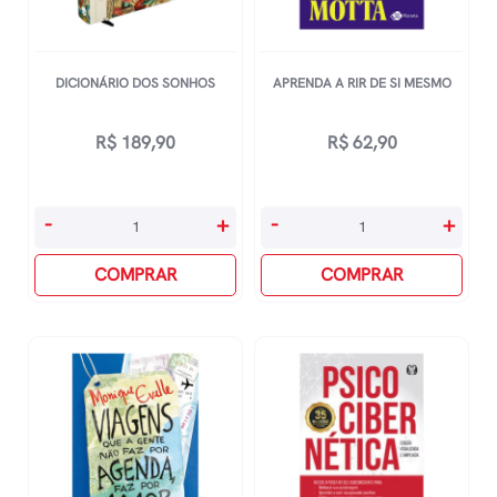
DICIONÁRIO DOS SONHOS
APRENDA A RIR DE SI MESMO
R$
189,90
R$
62,90
Dicionário
Aprenda
-
+
-
+
Dos
A
Sonhos
COMPRAR
Rir
COMPRAR
quantidade
De
Si
Mesmo
quantidade