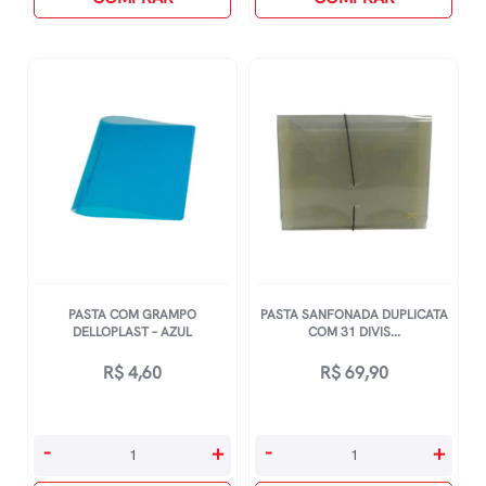
MÉdio
Com
5
Folhas
172x231mm
quantidade
PASTA COM GRAMPO
PASTA SANFONADA DUPLICATA
DELLOPLAST – AZUL
COM 31 DIVIS...
R$
4,60
R$
69,90
Pasta
Pasta
-
+
-
+
Com
Sanfonada