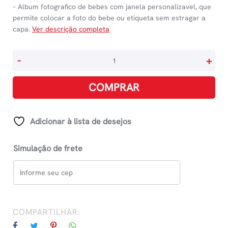
– Album fotografico de bebes com janela personalizavel, que
permite colocar a foto do bebe ou etiqueta sem estragar a
capa.
Ver descrição completa
Álbum
-
+
Fotográfico
15x21cm
COMPRAR
Para
100
Fotos
Adicionar à lista de desejos
Com
Janela
Simulação de frete
Personalizável
Bebê
Nuvem
-
Azul
COMPARTILHAR:
quantidade