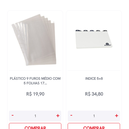
PLÁSTICO 9 FUROS MÉDIO COM
INDICE 5×8
5 FOLHAS 17...
R$
19,90
R$
34,80
PlÁstico
Indice
-
+
-
+
9
5x8
Furos
COMPRAR
quantidade
COMPRAR