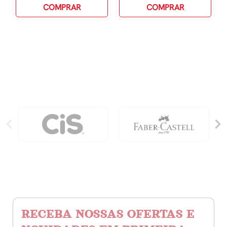
Grampo
COMPRAR
Duplicata
COMPRAR
Delloplast
Com
-
31
Azul
DivisÓrias
quantidade
FumÊ
240x180mm
quantidade
RECEBA NOSSAS OFERTAS E