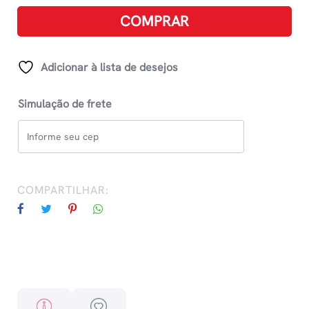
100
COMPRAR
Fotos
15x21cm
Kraft
Adicionar à lista de desejos
-
Felicidade
Simulação de frete
quantidade
COMPARTILHAR: