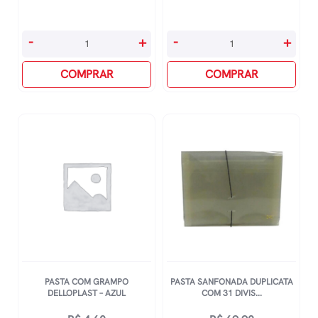
Plástico
Pasta
-
+
-
+
A4
Catalogo
13
COMPRAR
Of
COMPRAR
Furos
Com
Com
50
10
Plasticos
Folhas
-
quantidade
Preto
quantidade
PASTA COM GRAMPO
PASTA SANFONADA DUPLICATA
DELLOPLAST – AZUL
COM 31 DIVIS...