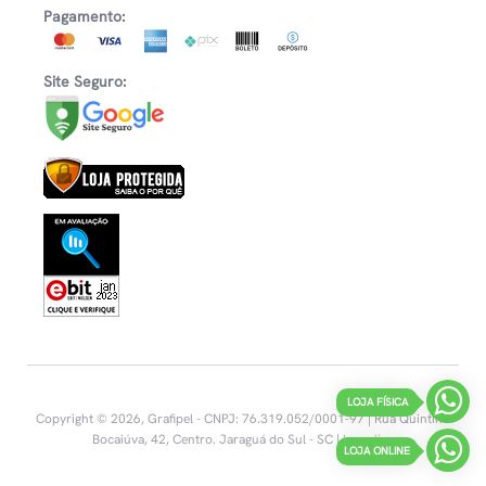
Pagamento:
Site Seguro:
LOJA FÍSICA
Copyright © 2026, Grafipel - CNPJ: 76.319.052/0001-97 | Rua Quintino
Bocaiúva, 42, Centro.
Jaraguá do Sul - SC |
Inovalize
LOJA ONLINE