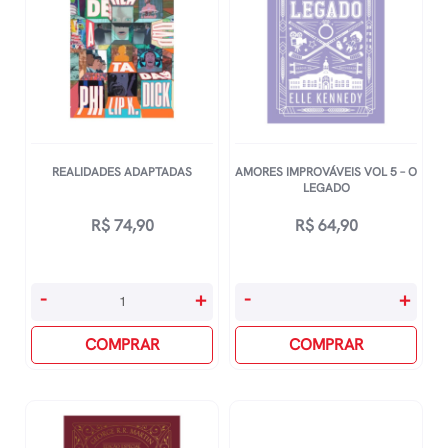
REALIDADES ADAPTADAS
AMORES IMPROVÁVEIS VOL 5 – O
LEGADO
R$
74,90
R$
64,90
Realidades
Amores
-
+
-
+
Adaptadas
Improváveis
quantidade
COMPRAR
Vol
COMPRAR
5
-
O
Legado