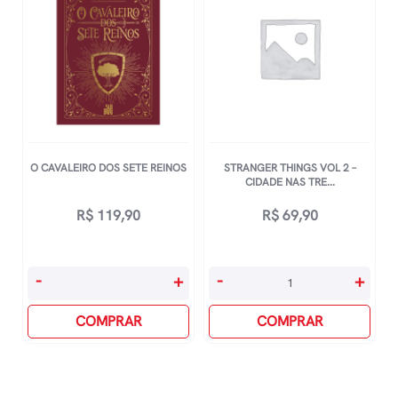
quantidade
O CAVALEIRO DOS SETE REINOS
STRANGER THINGS VOL 2 –
CIDADE NAS TRE...
R$
119,90
R$
69,90
O
Stranger
-
+
-
+
Cavaleiro
Things
Dos
COMPRAR
Vol
COMPRAR
Sete
2
Reinos
-
quantidade
Cidade