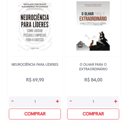
Linkedin
Pode
Ajudar
Você
A
Prosperar
Na
Era
Da
NEUROCIÊNCIA PARA LÍDERES
O OLHAR PARA O
Ia
EXTRAORDINÁRIO
quantidade
R$
69,90
R$
84,00
Neurociência
O
-
+
-
+
Para
Olhar
Líderes
COMPRAR
Para
COMPRAR
quantidade
O