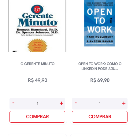
O GERENTE MINUTO
OPEN TO WORK: COMO O
LINKEDIN PODE AJU...
R$
49,90
R$
69,90
O
Open
-
+
-
+
Gerente
To
Minuto
COMPRAR
Work:
COMPRAR
quantidade
Como
O