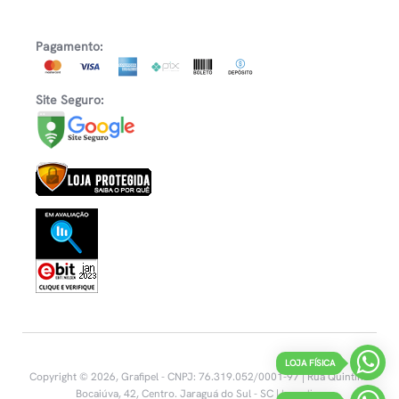
Pagamento:
Site Seguro:
LOJA FÍSICA
Copyright © 2026, Grafipel - CNPJ: 76.319.052/0001-97 | Rua Quintino
Bocaiúva, 42, Centro.
Jaraguá do Sul - SC |
Inovalize