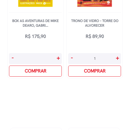
BOX AS AVENTURAS DE MIKE
TRONO DE VIDRO – TORRE DO
DEARO, GABRI...
ALVORECER
R$
175,90
R$
89,90
Box
Trono
-
+
-
+
As
De
Aventuras
COMPRAR
Vidro
COMPRAR
De
-
Mike
Torre
Dearo,
Do
gabriel
Alvorecer
quantidade
quantidade