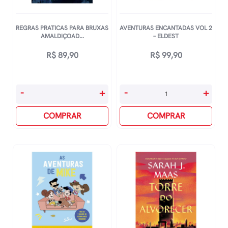
REGRAS PRATICAS PARA BRUXAS
AVENTURAS ENCANTADAS VOL 2
AMALDIÇOAD...
– ELDEST
R$
89,90
R$
99,90
Regras
Aventuras
-
+
-
+
Praticas
Encantadas
Para
COMPRAR
Vol
COMPRAR
Bruxas
2
Amaldiçoadas
-
quantidade
Eldest
quantidade