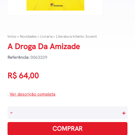
Início
»
Novidades
»
Livraria
»
Literatura Infanto Juvenil
A Droga Da Amizade
Referência:
0063329
R$
64,00
.
Ver descrição completa
A
-
+
Droga
Da
COMPRAR
Amizade