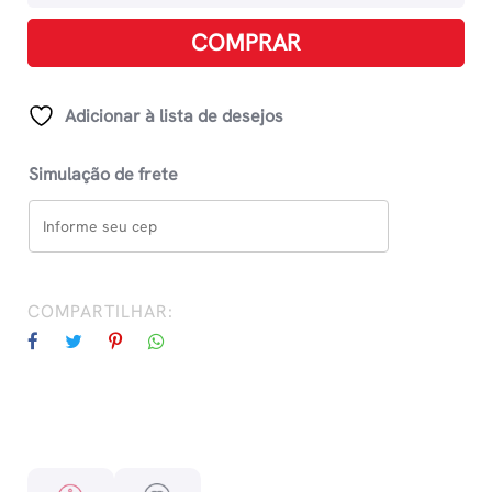
Cultura
Do
COMPRAR
Jejum:
Encontre
Um
Adicionar à lista de desejos
Nível
Mais
Simulação de frete
Profundo
De
Intimidade
Com
Deus
COMPARTILHAR:
quantidade