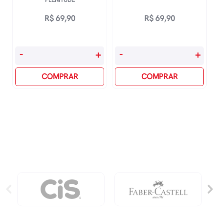
R$
69,90
R$
69,90
40
Iluminados
-
+
-
+
Dias
quantidade
Para
COMPRAR
COMPRAR
Viver
A
Plenitude
quantidade