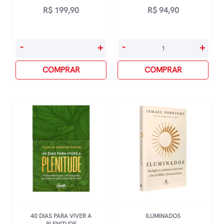
R$
199,90
R$
94,90
Bíblia
Box
-
+
-
+
Mulheres
-
Nvt
COMPRAR
Pão
COMPRAR
-
Diário
Duas
Mulheres
Colunas
Louvor
-
quantidade
Verde
Musgo
Floral
quantidade
40 DIAS PARA VIVER A
ILUMINADOS
PLENITUDE