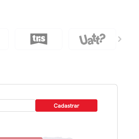
HistÓria
De
Amor
E
MÚsica
quantidade