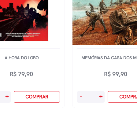
A HORA DO LOBO
MEMÓRIAS DA CASA DOS 
R$
79,90
R$
99,90
MemÓrias
+
-
+
COMPRAR
COMPR
Da
Casa
Dos
dade
Mortos
quantidade