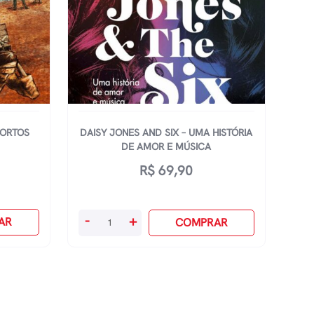
MORTOS
DAISY JONES AND SIX – UMA HISTÓRIA
DE AMOR E MÚSICA
R$
69,90
Daisy
-
+
AR
COMPRAR
Jones
And
Six
-
Uma