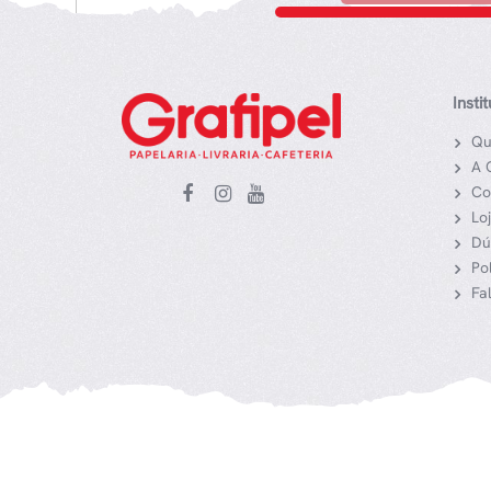
Insti
Qu
A 
Co
Lo
Dú
Po
Fa