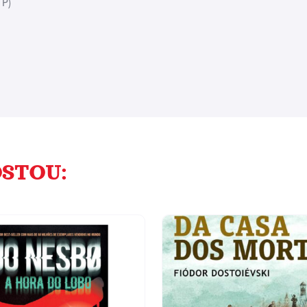
 P)
STOU: