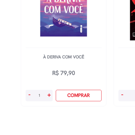
À DERIVA COM VOCÊ
R$
79,90
À
A
-
+
-
COMPRAR
Deriva
Hora
Com
Do
Você
Lobo
quantidade
quanti