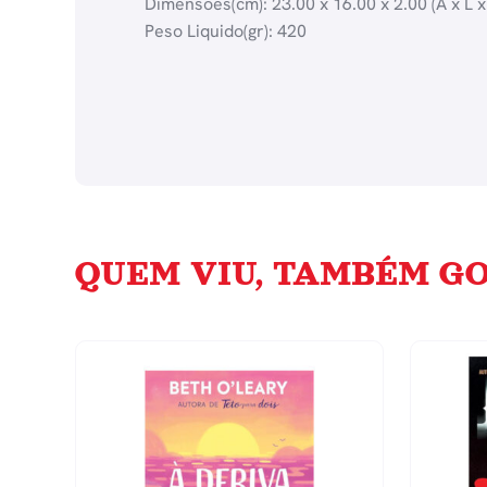
Dimensões(cm): 23.00 x 16.00 x 2.00 (A x L x
Peso Liquido(gr): 420
QUEM VIU, TAMBÉM GO