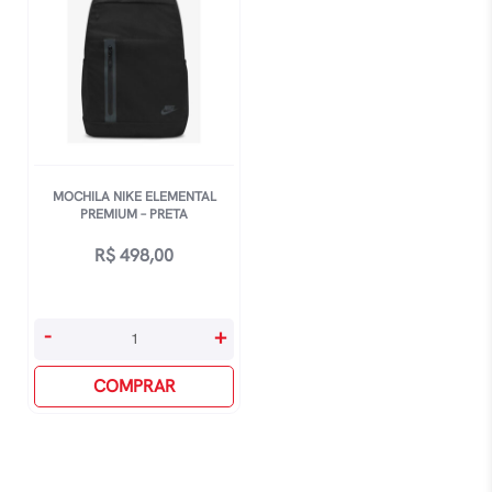
MOCHILA NIKE ELEMENTAL
PREMIUM – PRETA
R$
498,00
Mochila
-
+
Nike
Elemental
COMPRAR
Premium
-
Preta