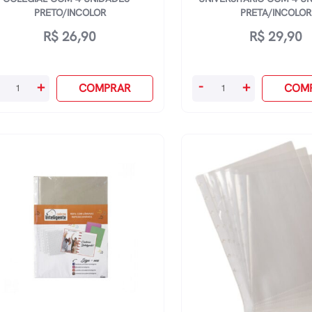
PRETO/INCOLOR
PRETA/INCOLOR
R$
26,90
R$
29,90
visória
Divisória
+
-
+
COMPRAR
COM
om
Com
a
Aba
ra
Para
derno
Caderno
legial
Universitário
om
Com
4
idades
Unidades
-
eto/Incolor
Preta/Incolor
antidade
quantidade