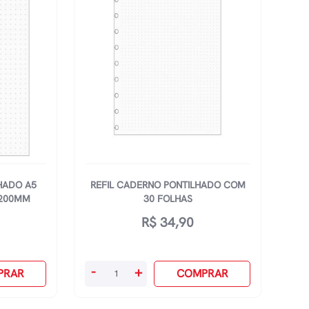
Folhas
200x275mm
-
Linhas
Brancas
quantidade
HADO A5
REFIL CADERNO PONTILHADO COM
X200MM
30 FOLHAS
R$
34,90
Refil
-
+
PRAR
COMPRAR
Caderno
Pontilhado