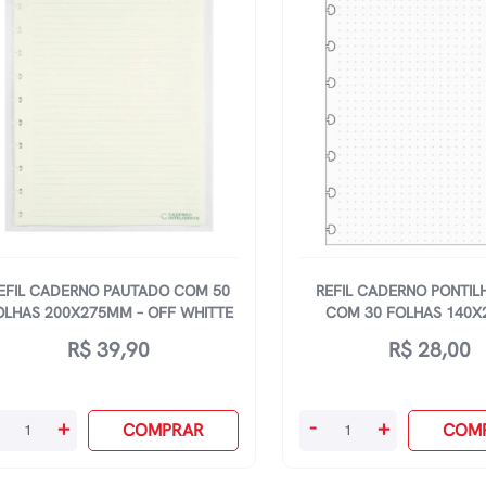
2x231mm
200x275mm
antidade
quantidade
EFIL CADERNO PAUTADO COM 50
REFIL CADERNO PONTIL
OLHAS 200X275MM – OFF WHITTE
COM 30 FOLHAS 140
R$
39,90
R$
28,00
il
Refil
+
-
+
COMPRAR
COM
derno
Caderno
utado
Pontilhado