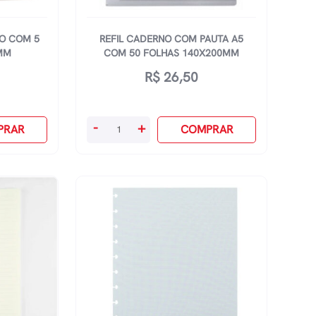
IO COM 5
REFIL CADERNO COM PAUTA A5
MM
COM 50 FOLHAS 140X200MM
R$
26,50
Refil
-
+
PRAR
COMPRAR
Caderno
Com
Pauta
A5
Com
50
Folhas
140x200mm
quantidade