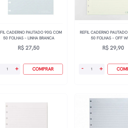
FIL CADERNO PAUTADO 90G COM
REFIL CADERNO PAUTADO
50 FOLHAS – LINHA BRANCA
50 FOLHAS – OFF W
R$
27,50
R$
29,90
il
Refil
+
-
+
COMPRAR
COM
derno
Caderno
utado
Pautado
g
90g
om
Com
50
lhas
Folhas
-
nha
Off