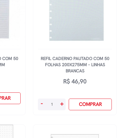
Linha
Branca
quantidade
O COM 50
REFIL CADERNO PAUTADO COM 50
MM
FOLHAS 200X275MM – LINHAS
BRANCAS
R$
46,90
PRAR
Refil
-
+
COMPRAR
Caderno
Pautado
Com
50