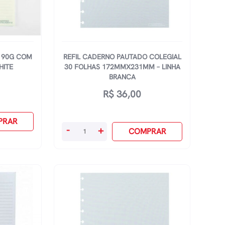
 90G COM
REFIL CADERNO PAUTADO COLEGIAL
HITE
30 FOLHAS 172MMX231MM – LINHA
BRANCA
R$
36,00
PRAR
Refil
-
+
COMPRAR
Caderno
Pautado
Colegial
30
Folhas
172mmx231mm
-