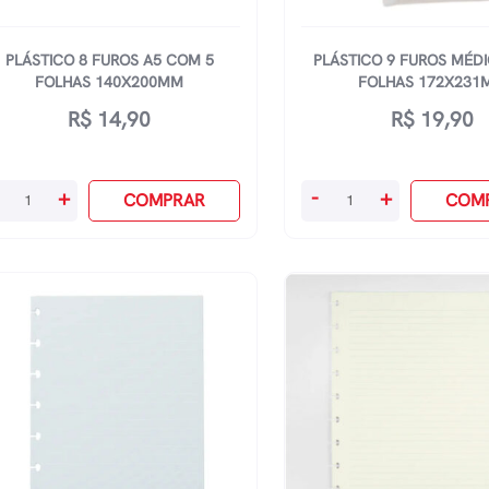
PLÁSTICO 8 FUROS A5 COM 5
PLÁSTICO 9 FUROS MÉD
FOLHAS 140X200MM
FOLHAS 172X231
R$
14,90
R$
19,90
ástico
PlÁstico
+
-
+
COMPRAR
COM
9
ros
Furos
MÉdio
om
Com
5
lhas
Folhas
0x200mm
172x231mm
antidade
quantidade