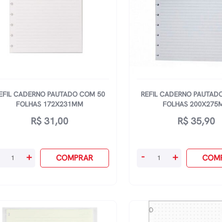
anca
White
antidade
quantidade
EFIL CADERNO PAUTADO COM 50
REFIL CADERNO PAUTAD
FOLHAS 172X231MM
FOLHAS 200X275
R$
31,00
R$
35,90
il
Refil
+
-
+
COMPRAR
COM
derno
Caderno
utado
Pautado
om
Com
50
lhas
Folhas