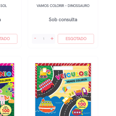
 SOL
VAMOS COLORIR – DINOSSAURO
a
Sob consulta
Vamos
-
+
TADO
ESGOTADO
Colorir
-
Dinossauro
quantidade