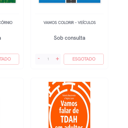
CÓRNIO
VAMOS COLORIR – VEÍCULOS
a
Sob consulta
Vamos
-
+
TADO
ESGOTADO
Colorir
-
Veículos
quantidade