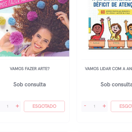
VAMOS FAZER ARTE?
VAMOS LIDAR COM A AN
Sob consulta
Sob consult
mos
Vamos
+
-
+
ESGOTADO
ESGO
zer
Lidar
te?
Com
antidade
A