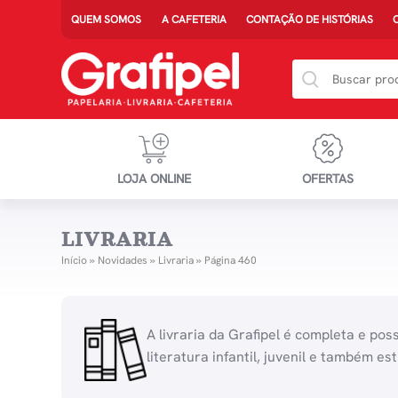
QUEM SOMOS
A CAFETERIA
CONTAÇÃO DE HISTÓRIAS
LOJA ONLINE
OFERTAS
LIVRARIA
Início
»
Novidades
»
Livraria
»
Página 460
A livraria da Grafipel é completa e pos
literatura infantil, juvenil e também es