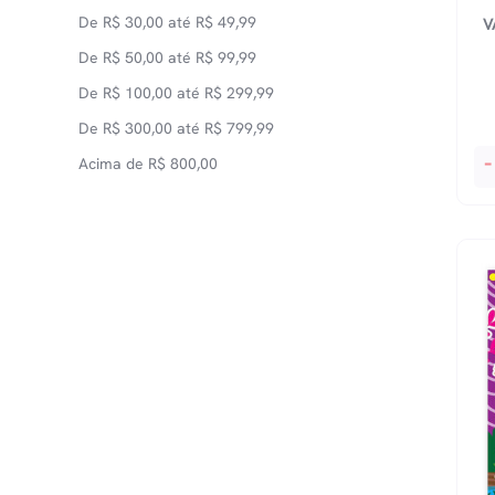
Didáticos
De
R$
30,00
até
R$
49,99
V
Direito
De
R$
50,00
até
R$
99,99
Economia
De
R$
100,00
até
R$
299,99
Educação
De
R$
300,00
até
R$
799,99
Esoterismo
Va
-
Acima de
R$
800,00
Hi
Espiritismo
De
Esportes
Pe
Filosofia
Re
Histórias e Biografias
No
Br
Jornalismo
qu
LGBT
Linguística
Literatura Brasileira
Literatura Estrangeira