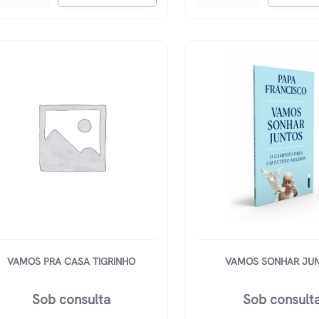
nsar
Pintar
E
m
Colar?
uco
Futebol
antidade
quantidade
VAMOS PRA CASA TIGRINHO
VAMOS SONHAR JU
Sob consulta
Sob consult