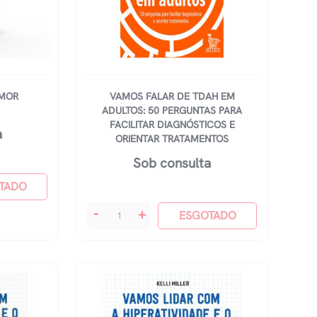
AMOR
VAMOS FALAR DE TDAH EM
ADULTOS: 50 PERGUNTAS PARA
FACILITAR DIAGNÓSTICOS E
a
ORIENTAR TRATAMENTOS
Sob consulta
TADO
Vamos
-
+
ESGOTADO
Falar
De
Tdah
Em
Adultos:
50