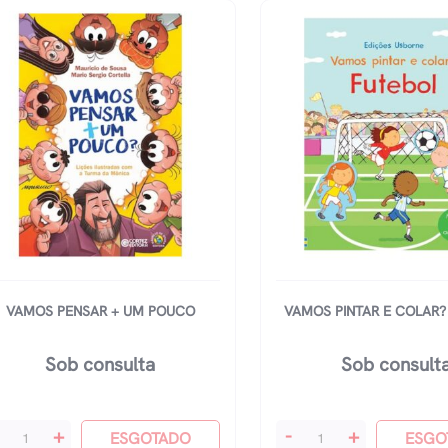
Ansiedade
quantidade
VAMOS PENSAR + UM POUCO
VAMOS PINTAR E COLAR?
Sob consulta
Sob consult
mos
Vamos
+
-
+
ESGOTADO
ESGO