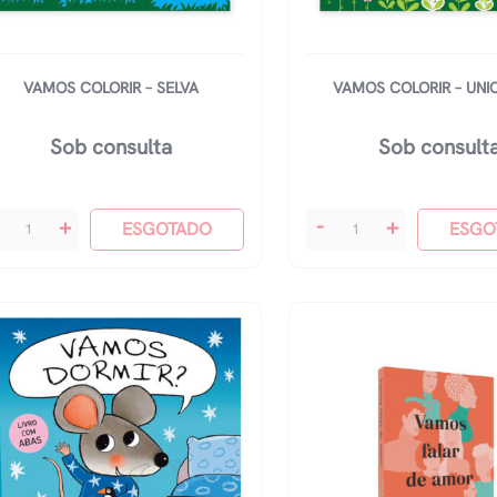
VAMOS COLORIR – SELVA
VAMOS COLORIR – UNI
Sob consulta
Sob consult
mos
Vamos
+
-
+
ESGOTADO
ESGO
lorir
Colorir
-
lva
Unicórnio
antidade
quantidade