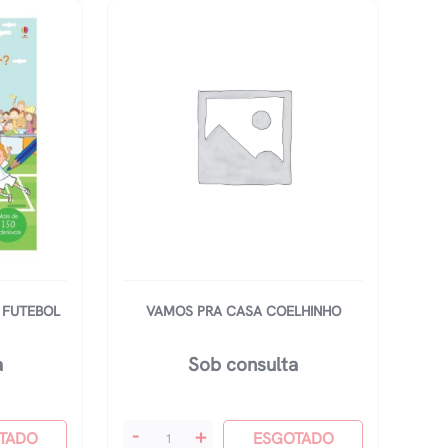
A
Hiperatividade
E
O
Déficit
De
Atenção
quantidade
 FUTEBOL
VAMOS PRA CASA COELHINHO
a
Sob consulta
Vamos
-
+
TADO
ESGOTADO