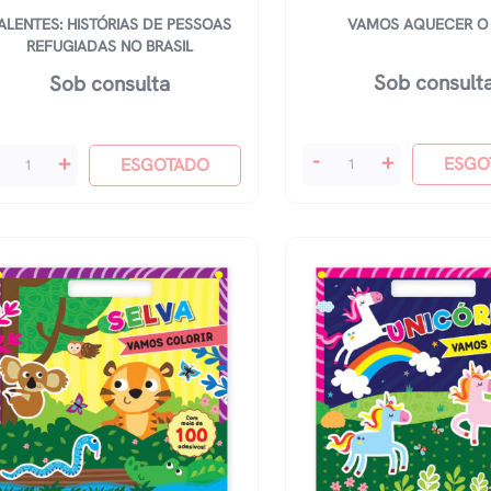
ALENTES: HISTÓRIAS DE PESSOAS
VAMOS AQUECER O
REFUGIADAS NO BRASIL
Sob consult
Sob consulta
Vamos
lentes:
-
+
+
ESGO
ESGOTADO
Aquecer
stórias
O
Sol
ssoas
quantidade
fugiadas
asil
antidade