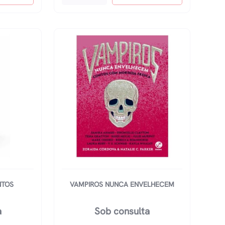
Pra
Casa
Coelhinho
quantidade
NTOS
VAMPIROS NUNCA ENVELHECEM
a
Sob consulta