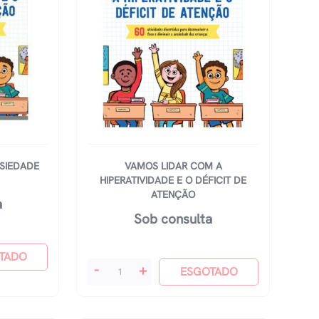
Perguntas
Para
Facilitar
Diagnósticos
E
Orientar
Tratamentos
quantidade
SIEDADE
VAMOS LIDAR COM A
HIPERATIVIDADE E O DÉFICIT DE
ATENÇÃO
a
Sob consulta
TADO
Vamos
-
+
ESGOTADO
Lidar
Com