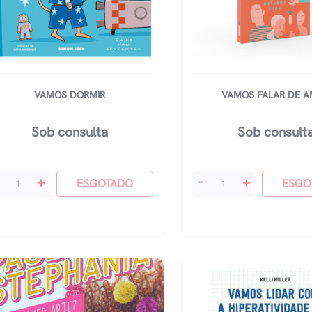
VAMOS DORMIR
VAMOS FALAR DE 
Sob consulta
Sob consult
mos
Vamos
+
-
+
ESGOTADO
ESGO
rmir
Falar
antidade
De
Amor
quantidade