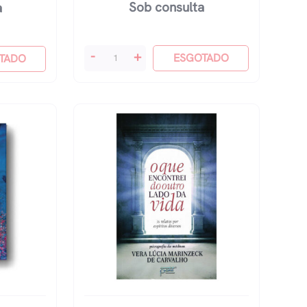
Sob consulta
a
O
-
+
ESGOTADO
TADO
Livro
Dos
Espíritos
quantidade