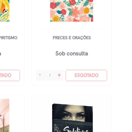
IRITISMO
PRECES E ORAÇÕES
a
Sob consulta
Preces
-
+
TADO
ESGOTADO
E
Orações
quantidade