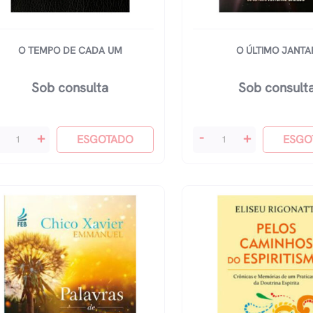
O TEMPO DE CADA UM
O ÚLTIMO JANTA
Sob consulta
Sob consult
O
+
-
+
ESGOTADO
ESGO
mpo
Último
Jantar
da
quantidade
m
antidade