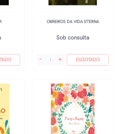
R
OBREIROS DA VIDA ETERNA
a
Sob consulta
Obreiros
-
+
TADO
ESGOTADO
Da
Vida
Eterna
quantidade