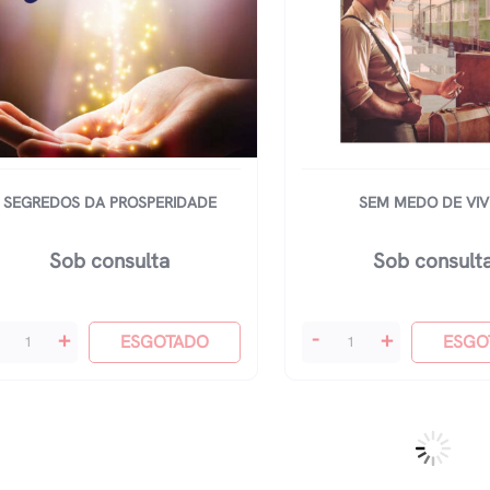
SEGREDOS DA PROSPERIDADE
SEM MEDO DE VIV
Sob consulta
Sob consult
gredos
Sem
+
-
+
ESGOTADO
ESGO
Medo
osperidade
De
antidade
Viver
quantidade