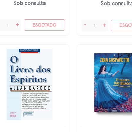
Sob consulta
Sob consult
O
+
-
+
ESGOTADO
ESGO
nsolador
Evangelho
antidade
Segundo
O
Espiriti
Kardec,
Allan
quantidade