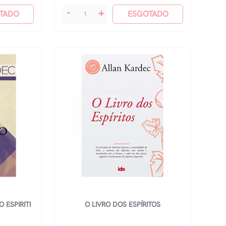
O
-
+
TADO
ESGOTADO
Céu
E
O
Inferno
Edição
Nova
quantidade
 ESPIRITI
O LIVRO DOS ESPÍRITOS