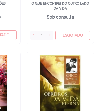
ÕES
O QUE ENCONTREI DO OUTRO LADO
DA VIDA
a
Sob consulta
O
-
+
TADO
ESGOTADO
Que
Encontrei
Do
Outro
Lado
Da
Vida
quantidade