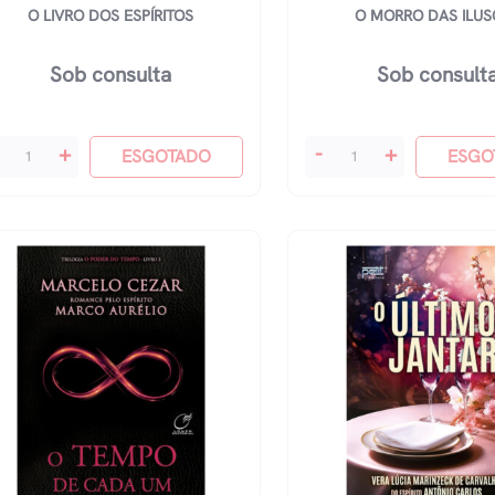
O LIVRO DOS ESPÍRITOS
O MORRO DAS ILUS
Sob consulta
Sob consult
O
+
-
+
ESGOTADO
ESGO
vro
Morro
s
Das
píritos
Ilusões
antidade
quantidade