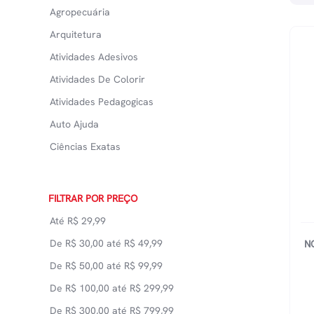
Agropecuária
Arquitetura
Atividades Adesivos
Atividades De Colorir
Atividades Pedagogicas
Auto Ajuda
Ciências Exatas
Ciências Médicas
Ciências Naturais
FILTRAR POR PREÇO
Culinária
Até
R$
29,99
Didáticos
De
R$
30,00
até
R$
49,99
N
Direito
De
R$
50,00
até
R$
99,99
Economia
De
R$
100,00
até
R$
299,99
Educação
De
R$
300,00
até
R$
799,99