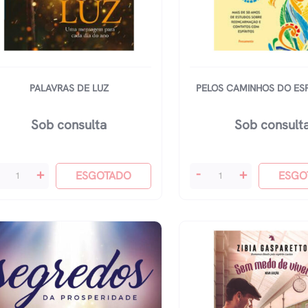
PALAVRAS DE LUZ
PELOS CAMINHOS DO ESP
Sob consulta
Sob consult
lavras
Pelos
+
-
+
ESGOTADO
ESGO
Caminhos
z
Do
antidade
Espiritismo
quantidade