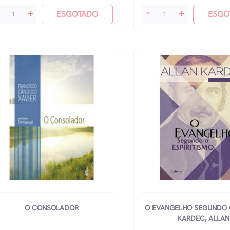
sso
O
+
-
+
ESGOTADO
ESGO
imento
Caminho
pa
Das
ancisco
Estrelas
antidade
quantidade
O CONSOLADOR
O EVANGELHO SEGUNDO O
KARDEC, ALLAN