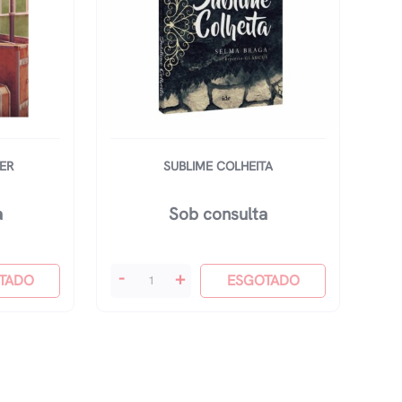
ER
SUBLIME COLHEITA
a
Sob consulta
Sublime
-
+
TADO
ESGOTADO
Colheita
quantidade