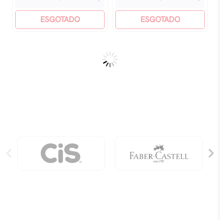
Mudança
Seus
Começa
ESGOTADO
Hábitos
ESGOTADO
Em
E
Você
Sua
quantidade
Vida:
Como
Quebrar
Círculos
Nocivos
Para
Se
Livrar
Dos
Comportamentos
quantidade