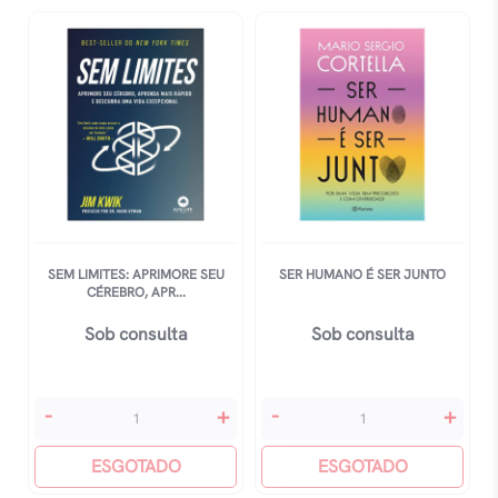
Embarque
Em
Uma
Jornada
Em
Busca
De
Amor-
Próprio,
Autoestima
SEM LIMITES: APRIMORE SEU
SER HUMANO É SER JUNTO
E
CÉREBRO, APR...
Autocuidado
Sob consulta
Sob consulta
quantidade
Sem
Ser
-
+
-
+
Limites:
Humano
Aprimore
ESGOTADO
É
ESGOTADO
Seu
Ser