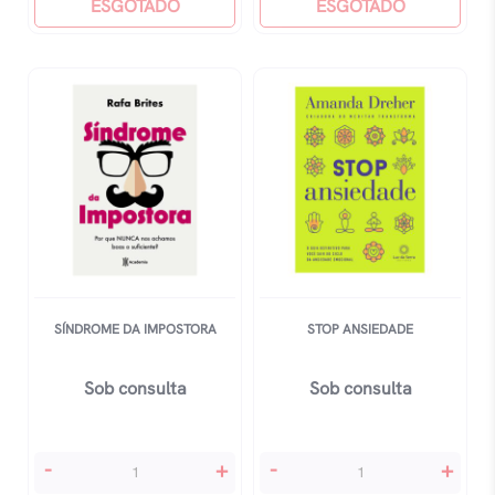
Lição
ESGOTADO
ESGOTADO
De
Coragem
quantidade
SÍNDROME DA IMPOSTORA
STOP ANSIEDADE
Sob consulta
Sob consulta
Síndrome
Stop
-
+
-
+
Da
Ansiedade