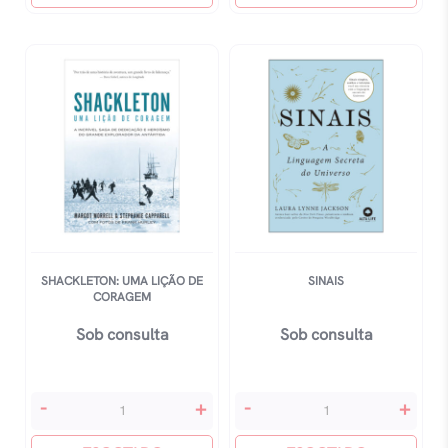
Inteira
quantidade
quantidade
SHACKLETON: UMA LIÇÃO DE
SINAIS
CORAGEM
Sob consulta
Sob consulta
Shackleton:
Sinais
-
+
-
+
Uma
quantidade