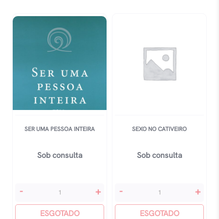
Cérebro,
Junto
Aprenda
quantidade
Mais
Rápido
E
Descubra
Uma
Vida
Excepcional
quantidade
SER UMA PESSOA INTEIRA
SEXO NO CATIVEIRO
Sob consulta
Sob consulta
Ser
Sexo
-
+
-
+
Uma
No
Pessoa
ESGOTADO
Cativeiro
ESGOTADO