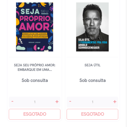
quantidade
quantidade
SEJA SEU PRÓPRIO AMOR:
SEJA ÚTIL
EMBARQUE EM UMA...
Sob consulta
Sob consulta
Seja
Seja
-
+
-
+
Seu
Útil
Próprio
ESGOTADO
quantidade
ESGOTADO
Amor: