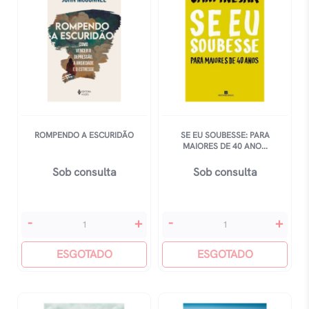
Arte
Perdida
quantidade
ROMPENDO A ESCURIDÃO
SE EU SOUBESSE: PARA
MAIORES DE 40 ANO...
Sob consulta
Sob consulta
Rompendo
Se
-
+
-
+
A
Eu
Escuridão
ESGOTADO
Soubesse:
ESGOTADO
quantidade
Para
Maiores
De