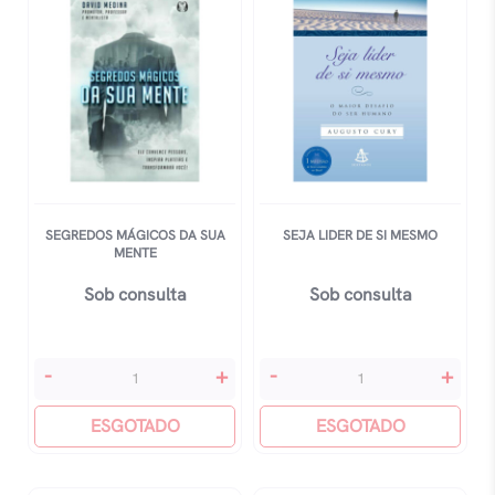
40
Anos
quantidade
SEGREDOS MÁGICOS DA SUA
SEJA LIDER DE SI MESMO
MENTE
Sob consulta
Sob consulta
Segredos
Seja
-
+
-
+
Mágicos
Lider
Da
ESGOTADO
De
ESGOTADO
Sua
Si
Mente
Mesmo