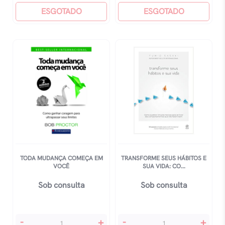
Impostora
ESGOTADO
quantidade
ESGOTADO
quantidade
TODA MUDANÇA COMEÇA EM
TRANSFORME SEUS HÁBITOS E
VOCÊ
SUA VIDA: CO...
Sob consulta
Sob consulta
Toda
Transforme
-
+
-
+