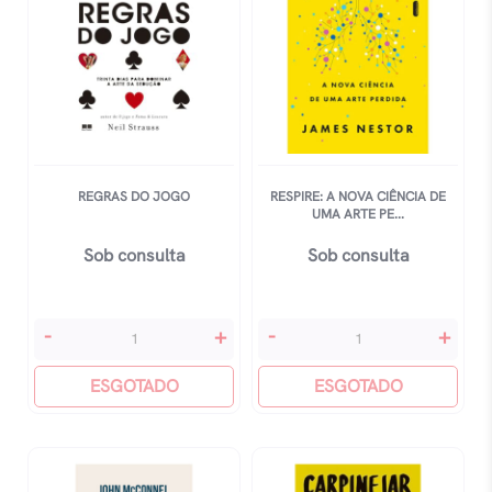
REGRAS DO JOGO
RESPIRE: A NOVA CIÊNCIA DE
UMA ARTE PE...
Sob consulta
Sob consulta
Regras
Respire:
-
+
-
+
Do
A
Jogo
ESGOTADO
Nova
ESGOTADO
quantidade
Ciência
De
Uma