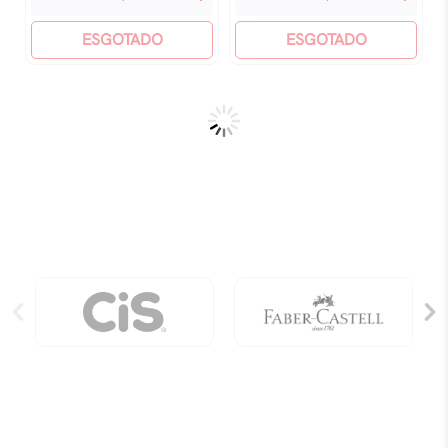
Europa
Japão
-
ESGOTADO
-
ESGOTADO
Livro
Livro
De
De
Colorir
Colorir
quantidade
quantidade
COZY SPACE – LIVRO DE
COZY VIBES ANIMAIS – LIVRO
COLORIR
COLORIR
Sob consulta
Sob consulta