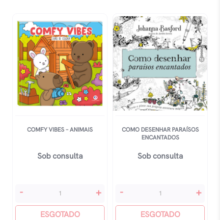
Livro
De
Colorir
-
Capa
Azul
quantidade
COMFY VIBES – ANIMAIS
COMO DESENHAR PARAÍSOS
ENCANTADOS
Sob consulta
Sob consulta
Comfy
Como
-
+
-
+
Vibes
Desenhar
-
ESGOTADO
ParaÍsos
ESGOTADO