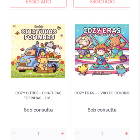
Para
ESGOTADO
Book
ESGOTADO
Colorir
-
quantidade
Hello
Kitty
And
Friends
-
Livro
De
Colorir
quantidade
COZY CUTIES – CRIATURAS
COZY ERAS – LIVRO DE COLORIR
FOFINHAS – LIV...
Sob consulta
Sob consulta
Cozy
Cozy
-
+
-
+
Cuties
Eras