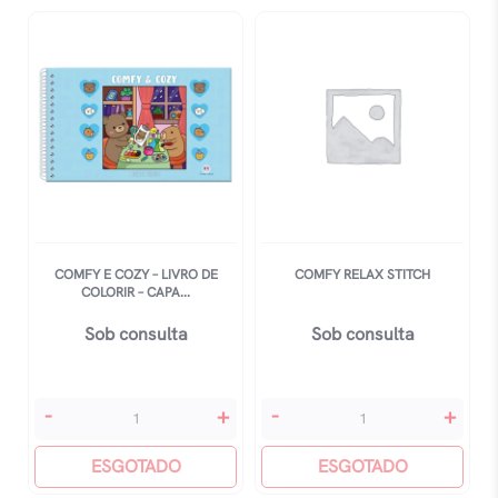
Animais
para
quantidade
Colorir
quantidade
COMFY E COZY – LIVRO DE
COMFY RELAX STITCH
COLORIR – CAPA...
Sob consulta
Sob consulta
Comfy
Comfy
-
+
-
+
E
Relax
Cozy
ESGOTADO
Stitch
ESGOTADO
-
quantidade