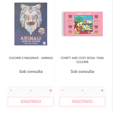
Colorir
E
quantidade
Astrologia
quantidade
COLORIR E IMAGINAR – ANIMAIS
COMFY AND COZY ROSA- PARA
COLORIR
Sob consulta
Sob consulta
Colorir
Comfy
-
+
-
+
E
And
Imaginar
ESGOTADO
Cozy
ESGOTADO
-
Rosa-