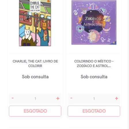
De
Colorir
Colorir
quantidade
quantidade
CHARLIE, THE CAT: LIVRO DE
COLORINDO O MÍSTICO –
COLORIR
ZODÍACO E ASTROL...
Sob consulta
Sob consulta
Charlie,
Colorindo
-
+
-
+
The
O
Cat:
ESGOTADO
Místico
ESGOTADO
Livro
-
De
Zodíaco