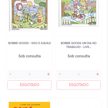
BOBBIE GOODS – ISSO E AQUILO
BOBBIE GOODS UM DIA NO
TRABALHO – LIVR...
Sob consulta
Sob consulta
Bobbie
Bobbie
-
+
-
+
Goods
Goods
-
ESGOTADO
Um
ESGOTADO
Isso
Dia
E
No
Aquilo
Trabalho