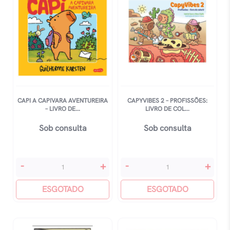
quantidade
-
Livro
De
Colorir
quantidade
CAPI A CAPIVARA AVENTUREIRA
CAPYVIBES 2 – PROFISSÕES:
– LIVRO DE...
LIVRO DE COL...
Sob consulta
Sob consulta
Capi
Capyvibes
-
+
-
+
A
2
Capivara
ESGOTADO
-
ESGOTADO
Aventureira
Profissões:
-
Livro
Livro
De