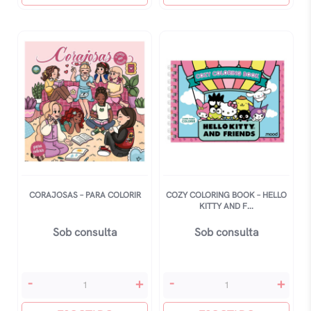
Animais
Encantados
quantidade
quantidade
CORAJOSAS – PARA COLORIR
COZY COLORING BOOK – HELLO
KITTY AND F...
Sob consulta
Sob consulta
Corajosas
Cozy
-
+
-
+
-
Coloring