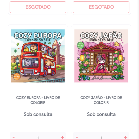
-
ESGOTADO
-
ESGOTADO
Criaturas
Livro
Fofinhas
De
-
Colorir
Livro
quantidade
De
Colorir
Coco
Wyo
quantidade
COZY EUROPA – LIVRO DE
COZY JAPÃO – LIVRO DE
COLORIR
COLORIR
Sob consulta
Sob consulta
Cozy
Cozy
-
+
-
+