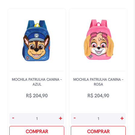
Preto
-
quantidade
Preta
quantidade
MOCHILA PATRULHA CANINA –
MOCHILA PATRULHA CANINA –
AZUL
ROSA
R$
204,90
R$
204,90
Mochila
Mochila
-
+
-
+
Patrulha
Patrulha
Canina
COMPRAR
Canina
COMPRAR