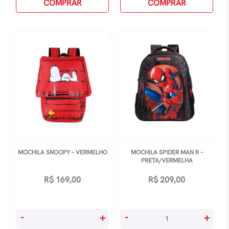
Canina
COMPRAR
-
COMPRAR
Chase
Verde
-
quantidade
Azul
quantidade
MOCHILA SNOOPY – VERMELHO
MOCHILA SPIDER MAN R –
PRETA/VERMELHA
R$
169,00
R$
209,00
Mochila
Mochila
-
+
-
+
Snoopy
Spider