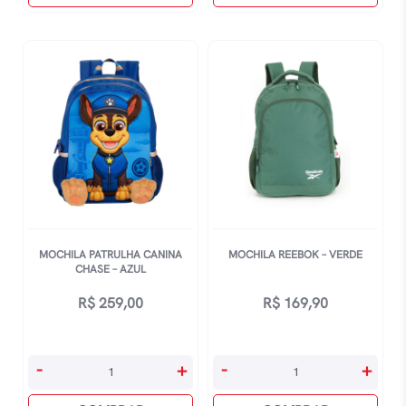
-
-
Azul
Rosa
quantidade
quantidade
MOCHILA PATRULHA CANINA
MOCHILA REEBOK – VERDE
CHASE – AZUL
R$
259,00
R$
169,90
Mochila
Mochila
-
+
-
+
Patrulha
Reebok