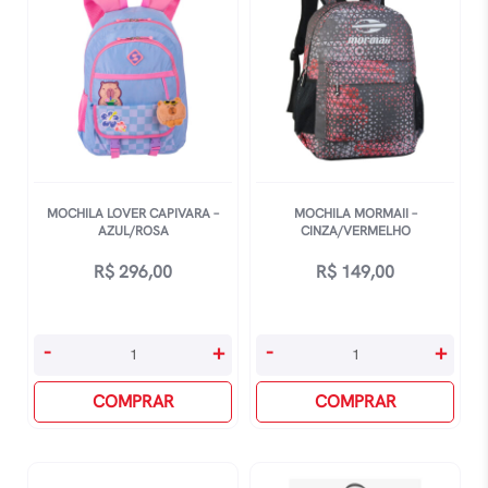
MOCHILA LOVER CAPIVARA –
MOCHILA MORMAII –
AZUL/ROSA
CINZA/VERMELHO
R$
296,00
R$
149,00
Mochila
Mochila
-
+
-
+
Lover
Mormaii
Capivara
COMPRAR
-
COMPRAR
-
Cinza/Vermelho
Azul/Rosa
quantidade
quantidade