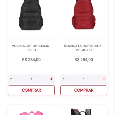
MOCHILA LAPTOP REEBOK –
MOCHILA LAPTOP REEBOK –
PRETO
VERMELHO
R$
284,00
R$
284,00
Mochila
Mochila
-
+
-
+
Laptop
Laptop
Reebok
COMPRAR
Reebok
COMPRAR
-
-
Preto
Vermelho
quantidade
quantidade