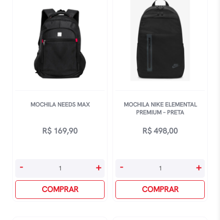
MOCHILA NEEDS MAX
MOCHILA NIKE ELEMENTAL
PREMIUM – PRETA
R$
169,90
R$
498,00
Mochila
Mochila
-
+
-
+
Needs
Nike
Max
COMPRAR
Elemental
COMPRAR
quantidade
Premium
-