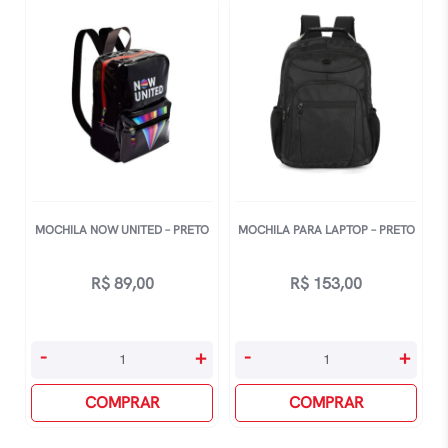
Preta
quantidade
MOCHILA NOW UNITED – PRETO
MOCHILA PARA LAPTOP – PRETO
R$
89,00
R$
153,00
Mochila
Mochila
-
+
-
+
Now
Para
United
COMPRAR
Laptop
COMPRAR
-
-