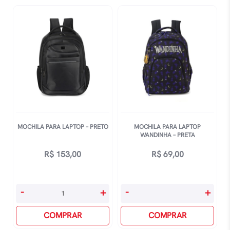
Preto
Preto
quantidade
quantidade
MOCHILA PARA LAPTOP – PRETO
MOCHILA PARA LAPTOP
WANDINHA – PRETA
R$
153,00
R$
69,00
Mochila
Mochila
-
+
-
+
Para
Para
Laptop
COMPRAR
Laptop
COMPRAR
-
Wandinha