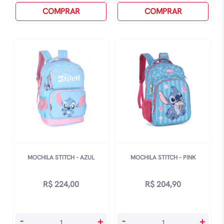
-
COMPRAR
Man
COMPRAR
Vermelho
R
quantidade
-
Preta/Vermelha
quantidade
MOCHILA STITCH – AZUL
MOCHILA STITCH – PINK
R$
224,00
R$
204,90
Mochila
Mochila
-
+
-
+