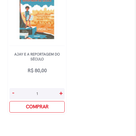
AJAY E A REPORTAGEM DO
SÉCULO
R$
80,00
Ajay
-
+
E
A
COMPRAR
Reportagem
Do
SÉculo