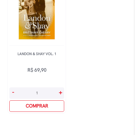
LANDON & SHAY VOL. 1
R$
69,90
Landon
-
+
&
Shay
COMPRAR
Vol.
1
quantidade