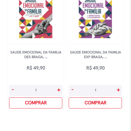
SAUDE EMOCIONAL DA FAMILIA
SAUDE EMOCIONAL DA FAMILIA
DES BRAGA, ...
EXP BRAGA, ...
R$
49,90
R$
49,90
Saude
Saude
-
+
-
+
Emocional
Emocional
Da
COMPRAR
Da
COMPRAR
Familia
Familia
Des
Exp
Braga,
Braga,