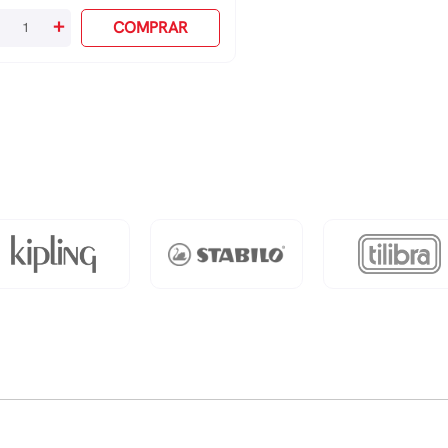
+
COMPRAR
to
ucado
antidade