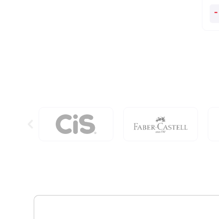
O
-
Ga
Ed
qu