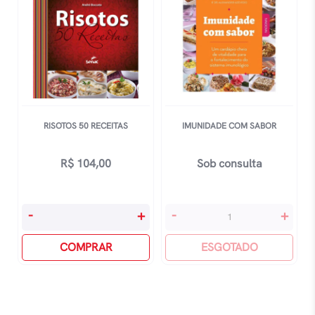
RISOTOS 50 RECEITAS
IMUNIDADE COM SABOR
R$
104,00
Sob consulta
Risotos
Imunidade
-
+
-
+
50
Com
Receitas
COMPRAR
Sabor
ESGOTADO
quantidade
quantidade