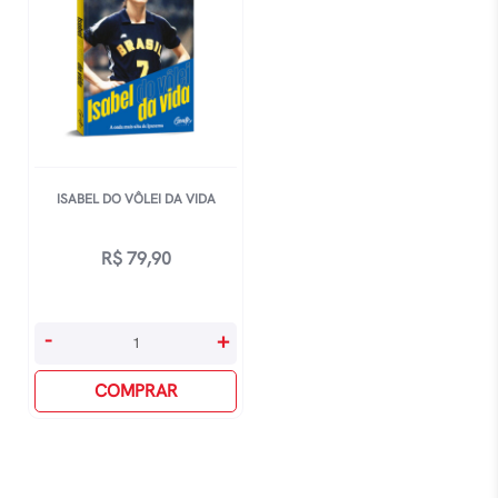
ISABEL DO VÔLEI DA VIDA
R$
79,90
Isabel
-
+
Do
Vôlei
COMPRAR
Da
Vida
quantidade