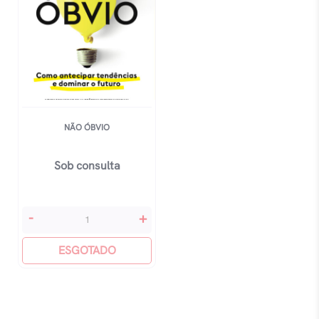
NÃO ÓBVIO
Sob consulta
Não
-
+
Óbvio
quantidade
ESGOTADO