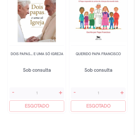
DOIS PAPAS… E UMA SÓ IGREJA
QUERIDO PAPA FRANCISCO
Sob consulta
Sob consulta
Dois
Querido
-
+
-
+
Papas...
Papa
E
ESGOTADO
Francisco
ESGOTADO
Uma
quantidade
Só
Igreja