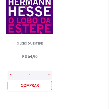
O LOBO DA ESTEPE
R$
64,90
O
-
+
Lobo
Da
COMPRAR
Estepe
quantidade