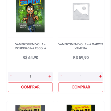
VAMBIZOMEM VOL 1 –
VAMBIZOMEM VOL 2 – A GAROTA
MORDIDAS NA ESCOLA
VAMPIRA
R$
64,90
R$
59,90
Vambizomem
Vambizomem
-
+
-
+
Vol
Vol
1
COMPRAR
2
COMPRAR
-
-
Mordidas
A
Na
Garota