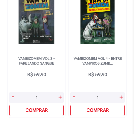
Escola
Vampira
quantidade
quantidade
VAMBIZOMEM VOL 3 –
VAMBIZOMEM VOL 4 – ENTRE
FAREJANDO SANGUE
VAMPIROS ZUMB...
R$
59,90
R$
59,90
Vambizomem
Vambizomem
-
+
-
+
Vol
Vol
3
COMPRAR
4
COMPRAR
-
-
Farejando
Entre
Sangue
Vampiros