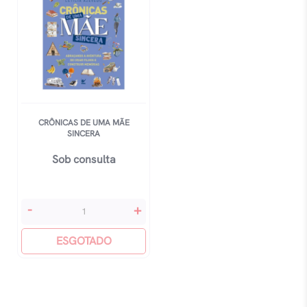
CRÔNICAS DE UMA MÃE
SINCERA
Sob consulta
Crônicas
-
+
De
Uma
ESGOTADO
Mãe
Sincera
quantidade