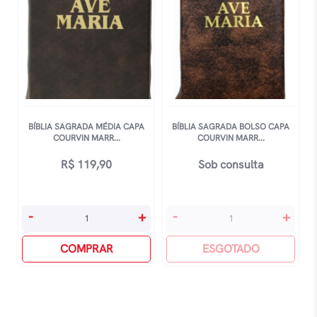
BÍBLIA SAGRADA MÉDIA CAPA
BÍBLIA SAGRADA BOLSO CAPA
COURVIN MARR...
COURVIN MARR...
R$
119,90
Sob consulta
Bíblia
Bíblia
-
+
-
+
Sagrada
Sagrada
Média
COMPRAR
Bolso
ESGOTADO
Capa
Capa
Courvin
Courvin
Marrom
Marrom