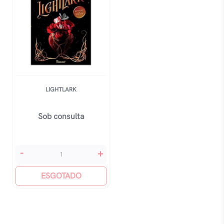
LIGHTLARK
Sob consulta
Lightlark
-
+
quantidade
ESGOTADO