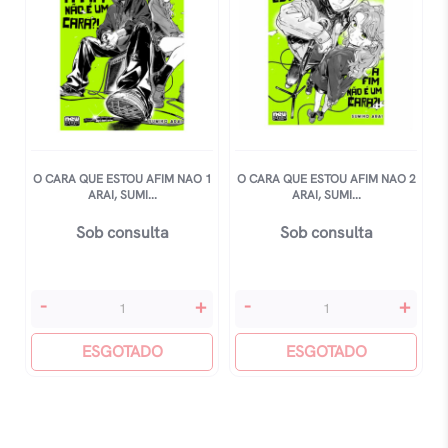
O CARA QUE ESTOU AFIM NAO 1
O CARA QUE ESTOU AFIM NAO 2
ARAI, SUMI...
ARAI, SUMI...
Sob consulta
Sob consulta
O
O
-
+
-
+
Cara
Cara
Que
ESGOTADO
Que
ESGOTADO
Estou
Estou
Afim
Afim
Nao
Nao