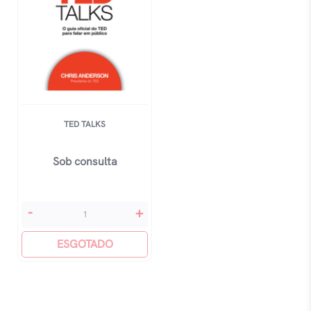
TED TALKS
Sob consulta
Ted
-
+
Talks
quantidade
ESGOTADO