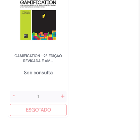
GAMIFICATION – 2ª EDIÇÃO
REVISADA E AM...
Sob consulta
Gamification
-
+
-
2ª
ESGOTADO
Edição
Revisada
E