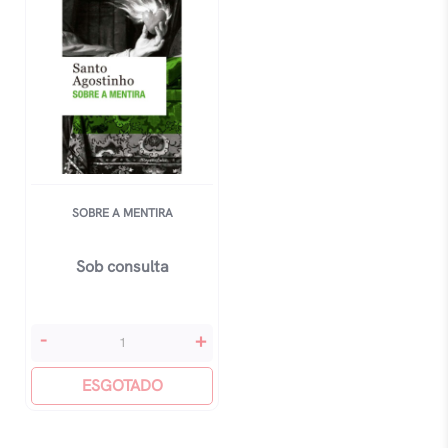
quantidade
SOBRE A MENTIRA
Sob consulta
Sobre
-
+
A
Mentira
ESGOTADO
quantidade