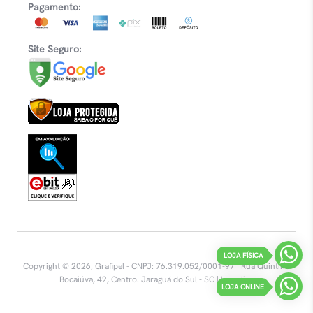
Pagamento:
Site Seguro:
LOJA FÍSICA
Copyright © 2026, Grafipel - CNPJ: 76.319.052/0001-97 | Rua Quintino
Bocaiúva, 42, Centro.
Jaraguá do Sul - SC |
Inovalize
LOJA ONLINE