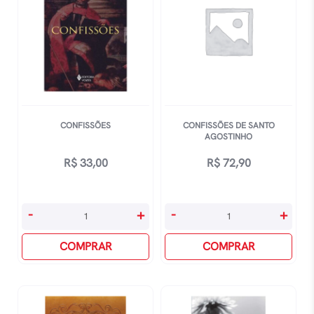
CONFISSÕES
CONFISSÕES DE SANTO
AGOSTINHO
R$
33,00
R$
72,90
Confissões
Confissões
-
+
-
+
quantidade
De
COMPRAR
Santo
COMPRAR
Agostinho
quantidade