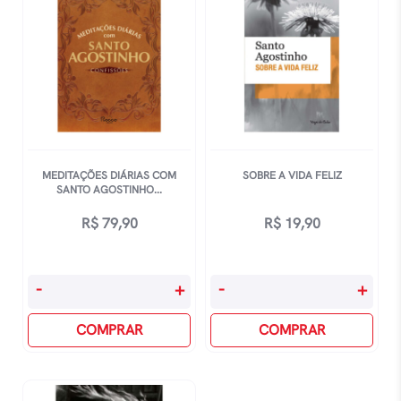
MEDITAÇÕES DIÁRIAS COM
SOBRE A VIDA FELIZ
SANTO AGOSTINHO...
R$
79,90
R$
19,90
Meditações
Sobre
-
+
-
+
Diárias
A
Com
COMPRAR
Vida
COMPRAR
Santo
Feliz
Agostinho:
quantidade
Confissões