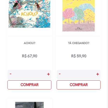
ACHOU?
TÁ CHEGANDO?
R$
67,90
R$
59,90
Achou?
Tá
-
+
-
+
quantidade
Chegando?
COMPRAR
quantidade
COMPRAR