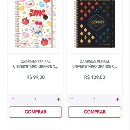
80
80
Folhas
Folhas
Soul
Stone
Music
-
-
Estampas
Estampas
Sortidas
Sortidas
quantidade
quantidade
CADERNO ESPIRAL
CADERNO ESPIRAL
UNIVERSITÁRIO GRANDE C...
UNIVERSITÁRIO GRANDE C...
R$
99,00
R$
109,00
Caderno
Caderno
-
+
-
+
Espiral
Espiral
Universitário
COMPRAR
Universitário
COMPRAR
Grande
Grande
Capa
Capa