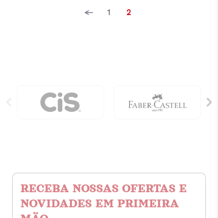
Capa
←
1
2
Dura
Com
80
Folhas
-
Garra
Neo
Star
quantidade
RECEBA NOSSAS OFERTAS E
NOVIDADES EM PRIMEIRA