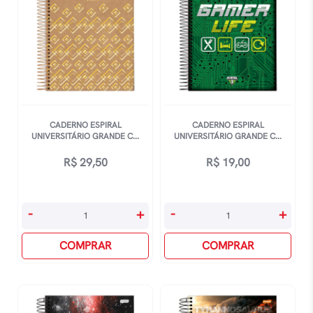
CADERNO ESPIRAL
CADERNO ESPIRAL
UNIVERSITÁRIO GRANDE C...
UNIVERSITÁRIO GRANDE C...
R$
29,50
R$
19,00
Caderno
Caderno
-
+
-
+
Espiral
Espiral
Universitário
COMPRAR
Universitário
COMPRAR
Grande
Grande
Capa
Capa
Dura
Dura