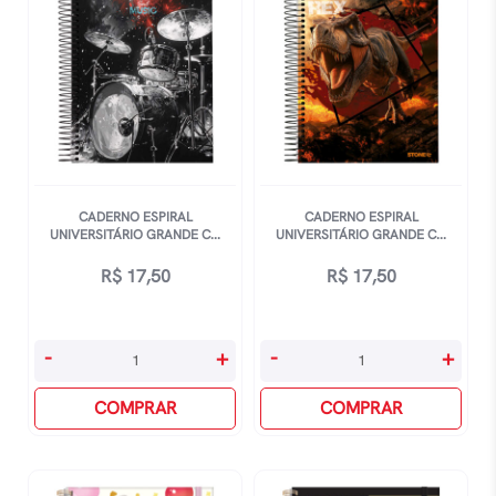
80
80
Folhas
Folhas
Kraft
Player
Gold
1
-
-
Estampas
Estampas
Sortidas
Sortidas
quantidade
quantidade
CADERNO ESPIRAL
CADERNO ESPIRAL
UNIVERSITÁRIO GRANDE C...
UNIVERSITÁRIO GRANDE C...
R$
17,50
R$
17,50
Caderno
Caderno
-
+
-
+
Espiral
Espiral
Universitário
COMPRAR
Universitário
COMPRAR
Grande
Grande
Capa
Capa
Dura
Dura